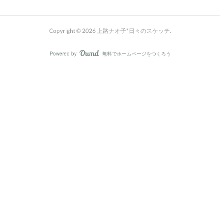
Copyright ©
2026
上路ナオ子*日々のスケッチ
.
Powered by
無料でホームページをつくろう
AmebaOwnd
フォロー