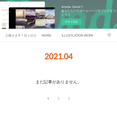
Ameba Owndで
あなただけのホームページやブログをつ
くろう
今すぐ試す
上路ナオ子＊日々のスケッチ
NEWS
ILLUSTLATION WORKS
PROFILEと連絡先
生き物雑記
食雑記
2021
.
04
Instagram
まだ記事がありません。
1
2
3