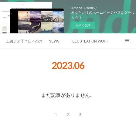
Ameba Owndで
あなただけのホームページやブログをつ
くろう
今すぐ試す
上路ナオ子＊日々のスケッチ
NEWS
ILLUSTLATION WORKS
PROFILEと連絡先
生き物雑記
食雑記
2023
.
06
Instagram
まだ記事がありません。
1
2
3