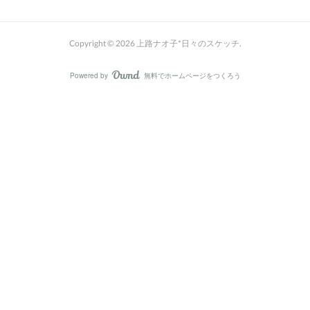
Copyright ©
2026
上路ナオ子*日々のスケッチ
.
Powered by
無料でホームページをつくろう
AmebaOwnd
フォロー